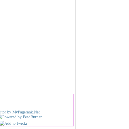
 Fei Yu
ual Kitchen Showroom
a k
Tube
eezzz
YanHong
ia Massa Malaysia
ta Harian
an Malaysia
ish
Star
Strait Times
ese
中国报
a Press
星洲日报
Chew Daily
光明日报
ng Ming Daily
光华日报
ng Wah Daily
南洋商报
Yang Siang Pau