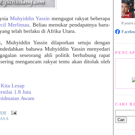
ysia
Muhyiddin Yassin
mengugut rakyat beberapa
8 years
ecil Merlimau
. Beliau menukar pendapatnya baru-
yang telah berlaku di Afrika Utara.
Facebo
s
, Muhyiddin Yassin dilaporkan setuju dengan
mendedahkan bahawa Muhyiddin Yassin menyedari
PENCAP
agalan seseorang ahli politik berhubung rapat
 sering mengancam rakyat tentu akan ditolak oleh
 Kita Lesap
nilai 1.8 Juta
khidmatan Awam
CARI B
 AM
MASA