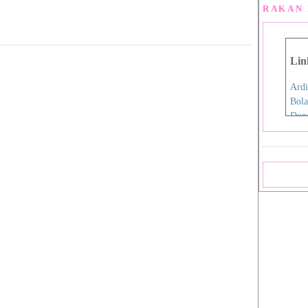
RAKAN 
Lin
Ardi
Bola
Don
Eida
Fen
Film
Hap
Iro
Jdex
Jial
Kani
Nan
Pink
Pink
Rah
Sara