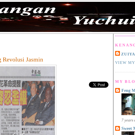
KENAN
ZUIY
 Revolusi Jasmin
VIEW MY
MY BLO
Feng 
7 years
Sweet 