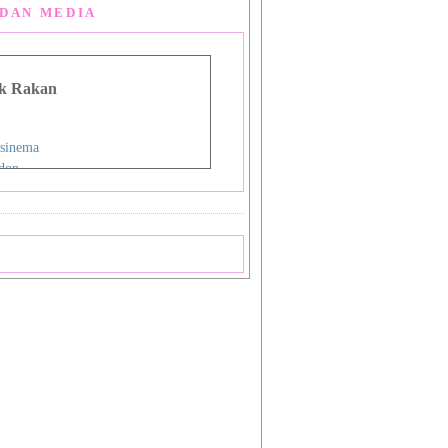
DAN MEDIA
k Rakan
sinema
don
g Man Lou
 Asia
i
nman
ign Studio
ok
priya
a
 Shiba_Sakura 1
 Shiba_Sakura 2
mat Sukamto
pas