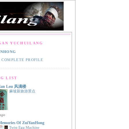
GAN YUCHUILANG
ANHONG
 COMPLETE PROFILE
G LIST
Man Lou 风满楼
麻坡新旅游景点
 ago
Memories Of ZuiYanHong
Twist Egg Machine