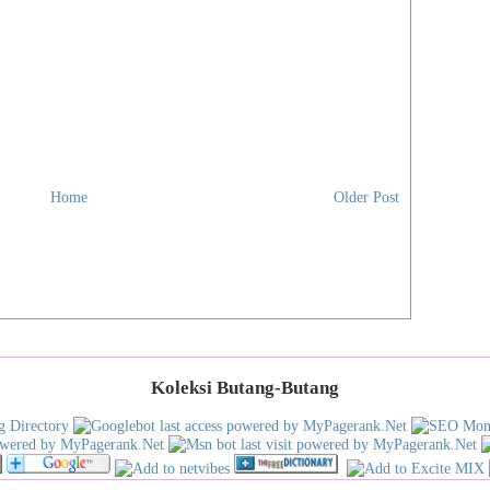
Tang
Virt
Yog
You
zzze
Zui
Med
Home
Older Post
BM
Beri
Utus
Engl
The 
New 
Chin
Chin
Koleksi Butang-Butang
Sin 
Gua
Kwo
Nan 