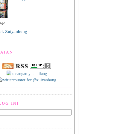
 ago
ok Zuiyanhong
AIAN
LOG INI