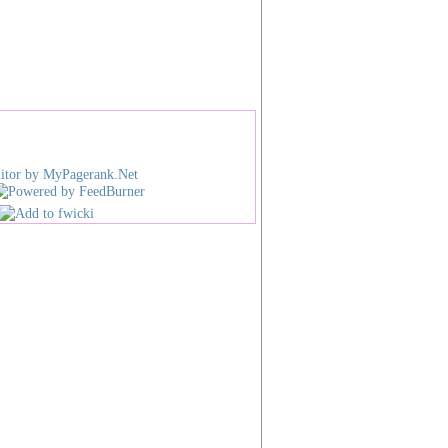
 Fei Yu
ual Kitchen Showroom
a k
Tube
eezzz
YanHong
ia Massa Malaysia
ta Harian
an Malaysia
ish
Star
Strait Times
ese
中国报
a Press
星洲日报
Chew Daily
光明日报
ng Ming Daily
光华日报
ng Wah Daily
南洋商报
Yang Siang Pau