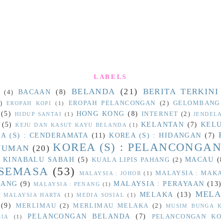
LABELS
BELANDA
(21)
BERITA TERKINI
BACAAN
(8)
(4)
)
EROPAH PELANCONGAN
(2)
GELOMBANG
EROPAH KOPI
(1)
(5)
HONG KONG
(8)
INTERNET
(2)
HIDUP SANTAI
(1)
JENDEL
(5)
KELANTAN
(7)
KEL
KEJU DAN KASUT KAYU BELANDA
(1)
A (S) : CENDERAMATA
(11)
KOREA (S) : HIDANGAN
(7)
KOREA (S) : PELANCONGA
INUMAN
(20)
 KINABALU SABAH
(5)
MACAU
(
KUALA LIPIS PAHANG
(2)
 SEMASA
(53)
MALAYSIA : MA
MALAYSIA : JOHOR
(1)
HANG
(9)
MALAYSIA : PERAYAAN
(13
MALAYSIA : PENANG
(1)
MELA
MELAKA
(13)
)
MALAYSIA HARTA
(1)
MEDIA SOSIAL
(1)
(9)
MERLIMAU
(2)
MERLIMAU MELAKA
(2)
MUSIM BUNGA K
PELANCONGAN BELANDA
(7)
PELANCONGAN KO
SIA
(1)