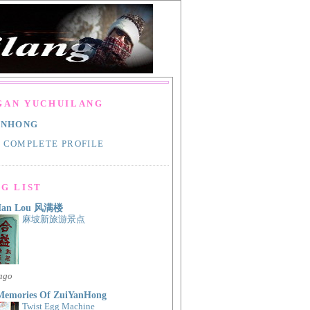
GAN YUCHUILANG
ANHONG
 COMPLETE PROFILE
G LIST
Man Lou 风满楼
麻坡新旅游景点
 ago
Memories Of ZuiYanHong
Twist Egg Machine