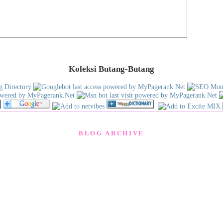
Tang
Virt
Yog
You
zzze
Zui
Koleksi Butang-Butang
Med
BM
Beri
Utus
Engl
BLOG ARCHIVE
The 
New 
Chin
Chin
Sin 
Gua
Kwo
Nan 