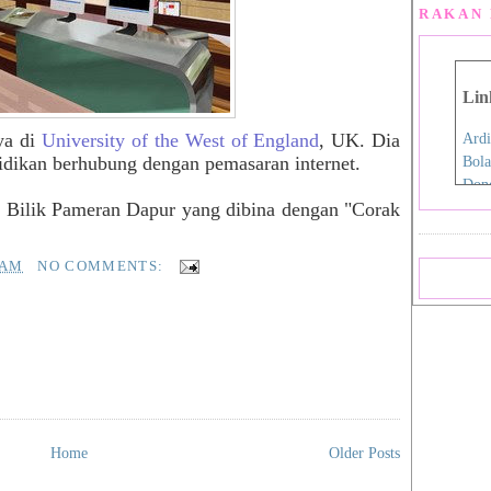
RAKAN 
Lin
ya di
University of the West of England
, UK. Dia
Ardi
idikan berhubung dengan pemasaran internet.
Bola
Don
t Bilik Pameran Dapur yang dibina dengan
"Corak
Eida
Fen
Film
 AM
NO COMMENTS:
Hap
Iro
Jdex
Jial
Kani
Nan
Pink
Pink
Home
Older Posts
Rah
Sara