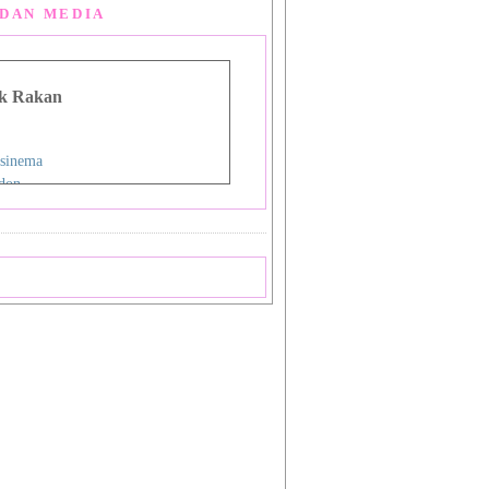
DAN MEDIA
k Rakan
sinema
don
g Man Lou
 Asia
i
nman
ign Studio
ok
priya
a
 Shiba_Sakura 1
 Shiba_Sakura 2
mat Sukamto
pas