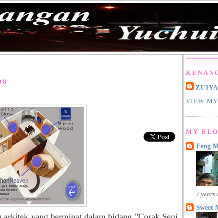
KENAN
08
ZUIY
VIEW MY
MY BLO
Feng 
7 years
Sweet 
 arkitek yang berminat dalam bidang "Corak Seni