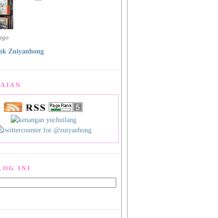
 ago
ok Zuiyanhong
AIAN
LOG INI