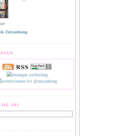
 ago
ok Zuiyanhong
AIAN
LOG INI