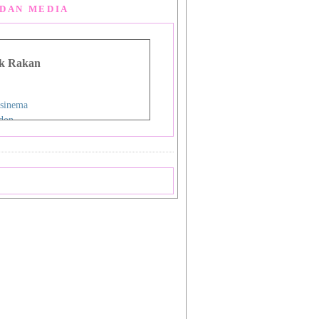
DAN MEDIA
k Rakan
sinema
don
g Man Lou
 Asia
i
nman
ign Studio
ok
priya
a
 Shiba_Sakura 1
 Shiba_Sakura 2
mat Sukamto
pas