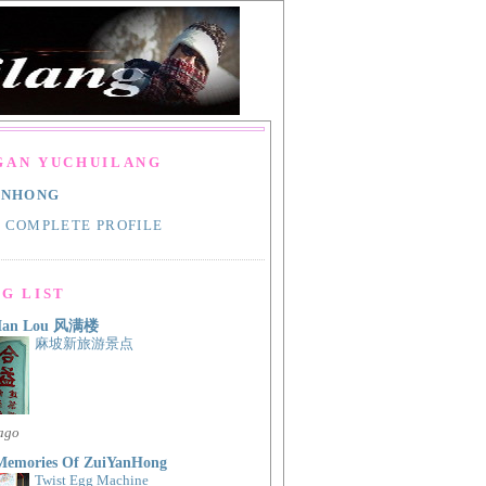
GAN YUCHUILANG
ANHONG
 COMPLETE PROFILE
G LIST
Man Lou 风满楼
麻坡新旅游景点
 ago
Memories Of ZuiYanHong
Twist Egg Machine