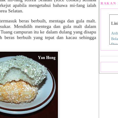
RAKAN 
erkejut apabila mengetahui bahawa mi-fang ialah
rea Selatan.
ermasuk beras berbuih, mentaga dan gula malt.
Lin
 sukar. Mendidih mentega dan gula malt dalam
. Tuang campuran itu ke dalam dulang yang disapu
Ardi
 beras berbuih yang tepat dan kacau sehingga
Bola
Don
Eida
Fen
Film
Hap
Iro
Jdex
Jial
Kani
Nan
Pink
Pink
Rah
Sara