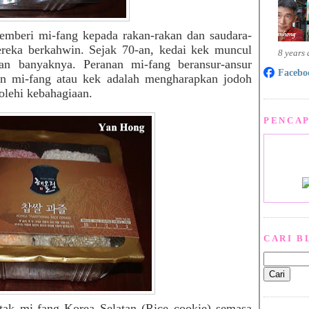
emberi mi-fang kepada rakan-rakan dan saudara-
reka berkahwin. Sejak 70-an, kedai kek muncul
8 years
an banyaknya. Peranan mi-fang beransur-ansur
Facebo
an mi-fang atau kek adalah mengharapkan jodoh
lehi kebahagiaan.
PENCAP
CARI B
ak mi-fang Korea Selatan (Rice cookie) semasa