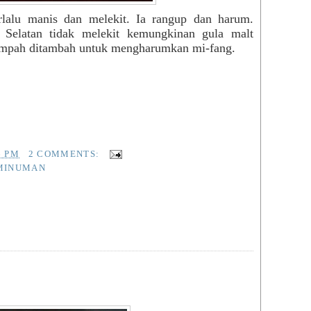
Tang
rlalu manis dan melekit. Ia rangup dan harum.
Virt
Selatan tidak melekit kemungkinan gula malt
Yog
empah ditambah untuk mengharumkan mi-fang.
You
zzze
Zui
Med
BM
Beri
6 PM
2 COMMENTS:
Utus
+MINUMAN
Engl
The 
New 
Chin
Chin
Sin 
Gua
Kwo
Nan 