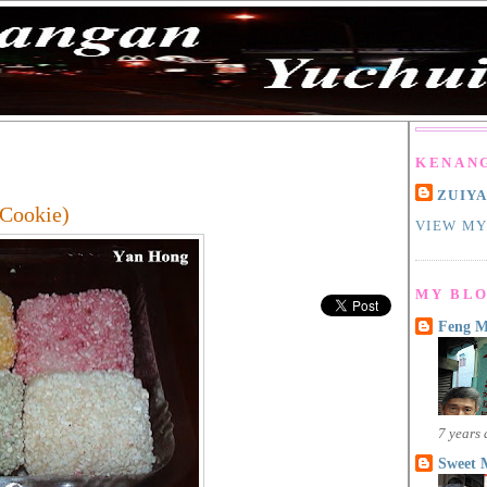
KENAN
ZUIY
 Cookie)
VIEW MY
MY BLO
Feng 
7 years
Sweet 