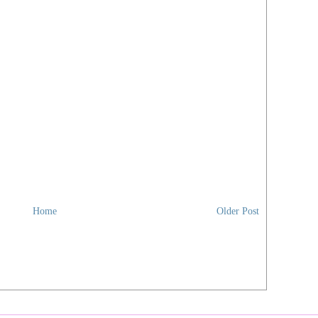
Tang
Virt
Yog
You
zzze
Zui
Med
BM
Beri
Utus
Engl
The 
Home
Older Post
New 
Chin
Chin
Sin 
Gua
Kwo
Nan 