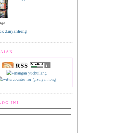
 ago
ok Zuiyanhong
AIAN
LOG INI