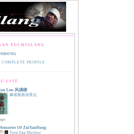
GAN YUCHUILANG
ANHONG
 COMPLETE PROFILE
G LIST
Man Lou 风满楼
麻坡新旅游景点
 ago
Memories Of ZuiYanHong
Twist Egg Machine