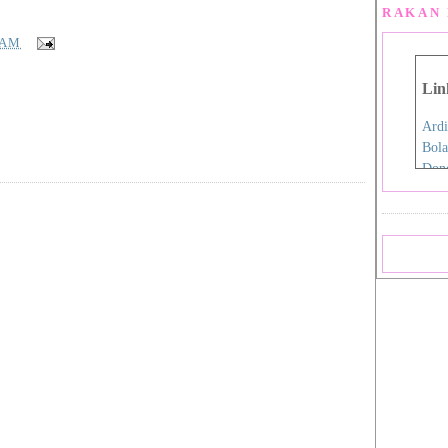
RAKAN 
 AM
Lin
Ardi
Bola
Don
Eida
Fen
Film
Hap
Iro
Jdex
Jial
Kani
Nan
Pink
Pink
Rah
Sara