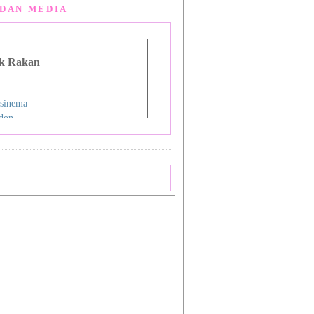
DAN MEDIA
k Rakan
sinema
don
g Man Lou
 Asia
i
nman
ign Studio
ok
priya
a
 Shiba_Sakura 1
 Shiba_Sakura 2
mat Sukamto
pas