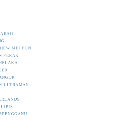
SABAH
NG
HEW MEI FUN
N PERAK
 MELAKA
SER
LANGOR
N ULTRAMAN
ERLANDS
LIPIS
TERENGGANU