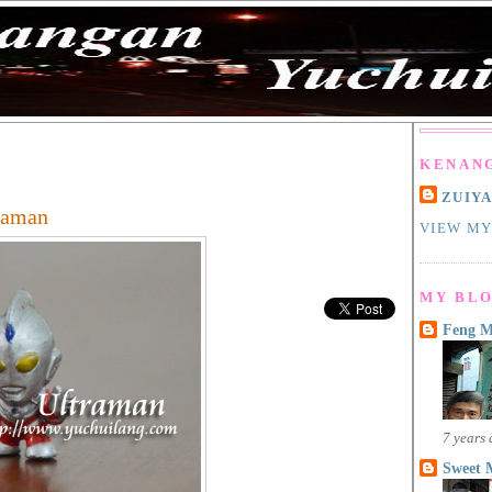
KENAN
ZUIY
raman
VIEW MY
MY BLO
Feng 
7 years
Sweet 