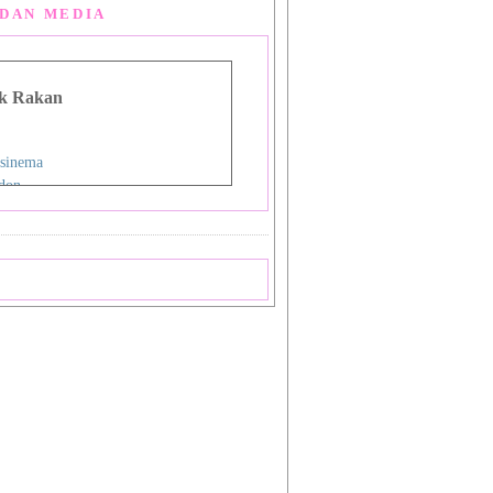
DAN MEDIA
k Rakan
sinema
don
g Man Lou
 Asia
i
nman
ign Studio
ok
priya
a
 Shiba_Sakura 1
 Shiba_Sakura 2
mat Sukamto
pas