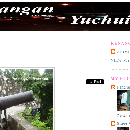
KENAN
ZUIY
VIEW MY
MY BLO
Feng 
7 years
Sweet 