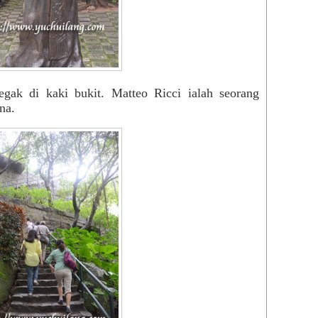
gak di kaki bukit. Matteo Ricci ialah seorang
na.