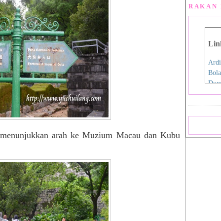
RAKAN 
Lin
Ardi
Bola
Don
Eida
Fen
Film
Hap
ng menunjukkan arah ke Muzium Macau dan Kubu
Iro
Jdex
Jial
Kani
Nan
Pink
Pink
Rah
Sara