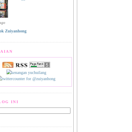
 ago
ok Zuiyanhong
AIAN
LOG INI