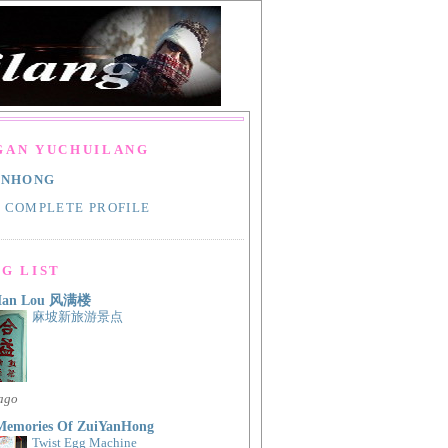
GAN YUCHUILANG
ANHONG
 COMPLETE PROFILE
G LIST
Man Lou 风满楼
麻坡新旅游景点
 ago
Memories Of ZuiYanHong
Twist Egg Machine