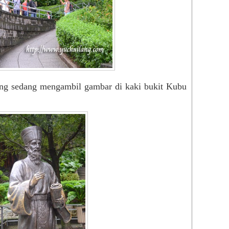
Tang
Virt
Yog
You
zzze
Zui
Med
ong sedang mengambil gambar di kaki bukit Kubu
BM
Beri
Utus
Engl
The 
New 
Chin
Chin
Sin 
Gua
Kwo
Nan 