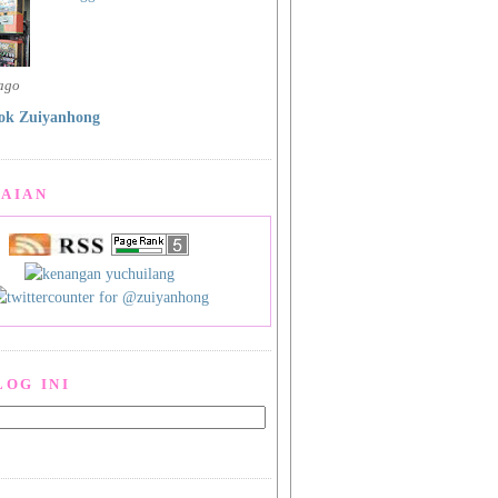
 ago
ok Zuiyanhong
AIAN
LOG INI