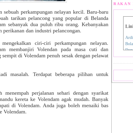
RAKAN 
 sebuah perkampungan nelayan kecil. Baru-baru
buah tarikan pelancong yang popular di Belanda
am sebanyak dua puluh ribu orang. Kebanyakan
Lin
n perikanan dan industri pelancongan.
Ardi
 mengekalkan ciri-ciri perkampungan nelayan.
Bola
dam membanjiri Volendan pada masa cuti dan
Don
g sempit di Volendam penuh sesak dengan pelawat
Eida
Fen
Film
adi masalah. Terdapat beberapa pilihan untuk
Hap
Iro
Jdex
h menempah perjalanan sehari dengan syarikat
Jial
mandu kereta ke Volendam agak mudah. Banyak
Kani
dapati di Volendam. Anda juga boleh menaiki bas
Nan
ke Volendam.
Pink
Pink
Rah
Sara