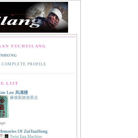
GAN YUCHUILANG
ANHONG
 COMPLETE PROFILE
G LIST
Man Lou 风满楼
麻坡新旅游景点
 ago
Memories Of ZuiYanHong
Twist Egg Machine