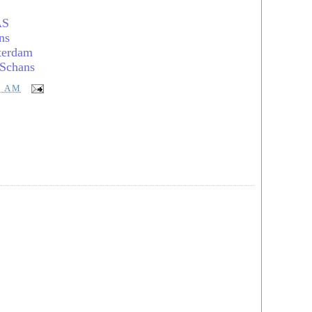
Tang
AS
Virt
ns
Yog
terdam
You
 Schans
zzze
Zui
9 AM
Med
BM
Beri
Utus
Engl
The 
New 
Chin
Chin
Sin 
Gua
Kwo
Nan 