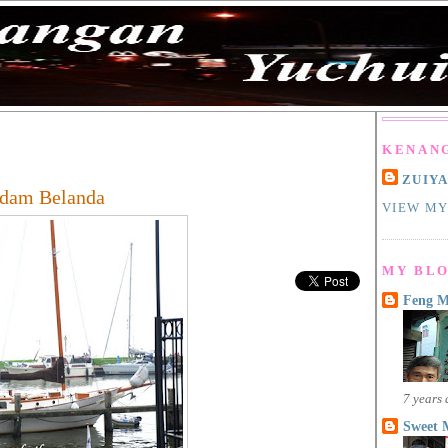
KENAN
2
ZUIY
ndam Belanda
VIEW MY
MY BLO
Feng 
7 years
Sweet 