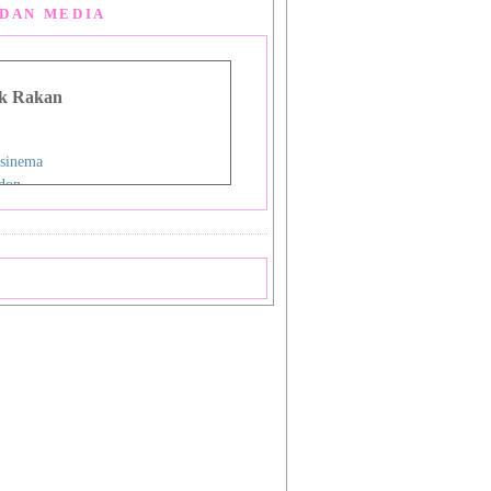
DAN MEDIA
k Rakan
sinema
don
g Man Lou
 Asia
i
nman
ign Studio
ok
priya
a
 Shiba_Sakura 1
 Shiba_Sakura 2
mat Sukamto
pas