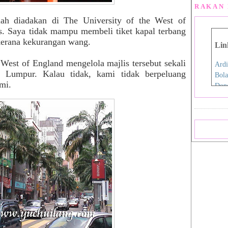
RAKAN 
lah diadakan di The University of the West of
as. Saya tidak mampu membeli tiket kapal terbang
kerana kekurangan wang.
Lin
West of England mengelola majlis tersebut sekali
Ardi
a Lumpur. Kalau tidak, kami tidak berpeluang
Bola
mi.
Don
Eida
Fen
Film
Hap
Iro
Jdex
Jial
Kani
Nan
Pink
Pink
Rah
Sara