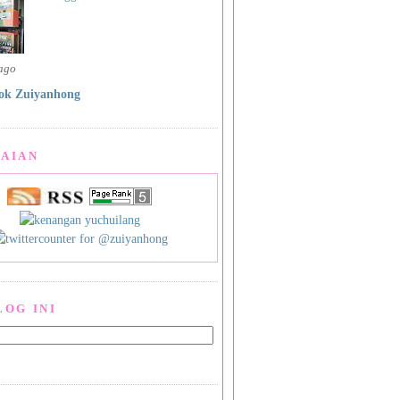
 ago
ok Zuiyanhong
AIAN
LOG INI