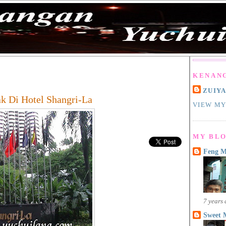
KENAN
ZUIY
k Di Hotel Shangri-La
VIEW MY
MY BLO
Feng 
7 years
Sweet 