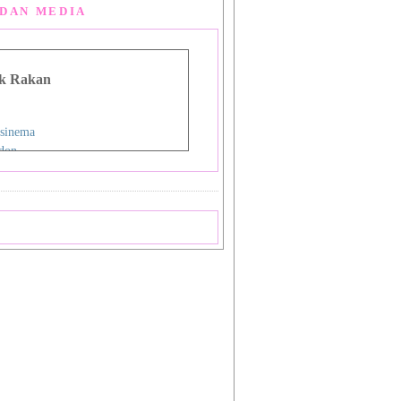
DAN MEDIA
k Rakan
sinema
don
g Man Lou
 Asia
i
nman
ign Studio
ok
priya
a
 Shiba_Sakura 1
 Shiba_Sakura 2
mat Sukamto
pas