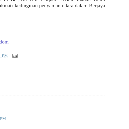
kmati kedinginan penyaman udara dalam Berjaya
gdom
8 PM
8 PM