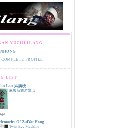
GAN YUCHUILANG
ANHONG
 COMPLETE PROFILE
G LIST
Man Lou 风满楼
麻坡新旅游景点
 ago
Memories Of ZuiYanHong
Twist Egg Machine