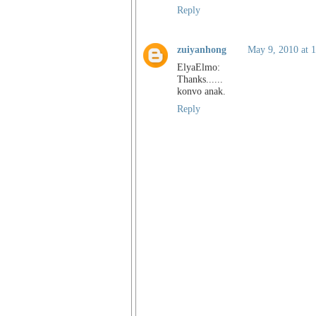
Reply
zuiyanhong
May 9, 2010 at 
ElyaElmo:
Thanks......
konvo anak.
Reply