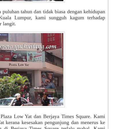
Tang
Virt
a puluhan tahun dan tidak biasa dengan kehidupan
Yog
 Kuala Lumpur, kami sungguh kagum terhadap
You
 langit.
zzze
Zui
Med
BM
Beri
Utus
Engl
The 
New 
Chin
Chin
Sin 
Gua
 Plaza Low Yat dan Berjaya Times Square. Kami
Kwo
Yat kerana kesesakan pengunjung dan menerus ke
Nan 
n di Berjaya Times Square terlalu mahal. Kami