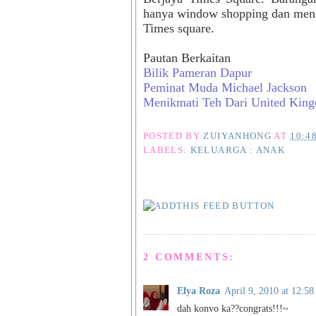
hanya window shopping dan meni
Times square.
Pautan Berkaitan
Bilik Pameran Dapur
Peminat Muda Michael Jackson
Menikmati Teh Dari United Kin
POSTED BY
ZUIYANHONG
AT
10:4
LABELS:
KELUARGA : ANAK
2 COMMENTS:
Elya Roza
April 9, 2010 at 12:5
dah konvo ka??congrats!!!~