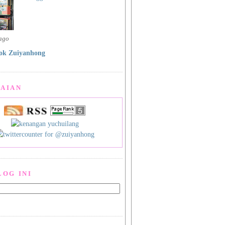
 ago
ok Zuiyanhong
AIAN
LOG INI