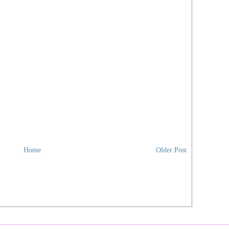
Tang
Virt
Yog
You
zzze
Zui
Med
BM
Beri
Utus
Engl
The 
Home
Older Post
New 
Chin
Chin
Sin 
Gua
Kwo
Nan 