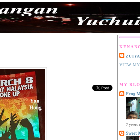
KENAN
ZUIY
VIEW MY
MY BLO
Feng 
7 years
Sweet 