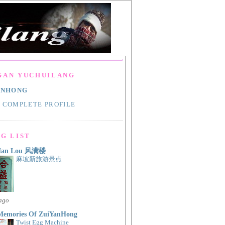
GAN YUCHUILANG
ANHONG
 COMPLETE PROFILE
G LIST
Man Lou 风满楼
麻坡新旅游景点
 ago
Memories Of ZuiYanHong
Twist Egg Machine