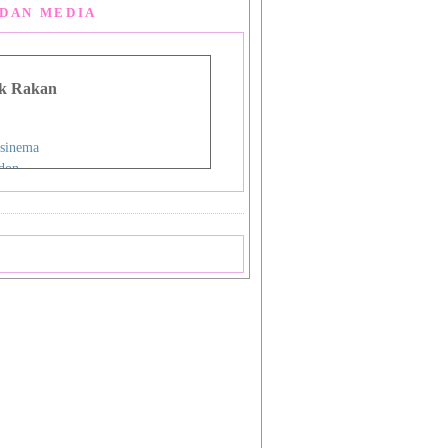
DAN MEDIA
k Rakan
sinema
don
g Man Lou
 Asia
i
nman
ign Studio
ok
priya
a
 Shiba_Sakura 1
 Shiba_Sakura 2
mat Sukamto
pas