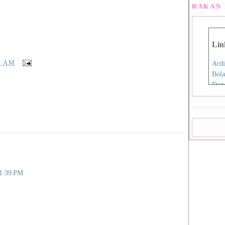
RAKAN 
Lin
3 AM
Ardi
Bola
Don
Eida
Fen
Film
Hap
Iro
Jdex
Jial
Kani
 1:39 PM
Nan
Pink
Pink
Rah
Sara