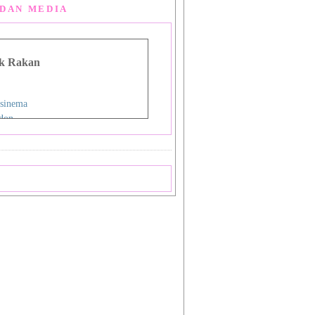
DAN MEDIA
k Rakan
sinema
don
g Man Lou
 Asia
i
nman
ign Studio
ok
priya
a
 Shiba_Sakura 1
 Shiba_Sakura 2
mat Sukamto
pas