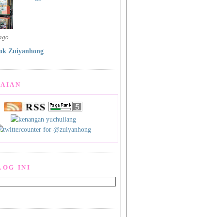
 ago
ok Zuiyanhong
AIAN
LOG INI