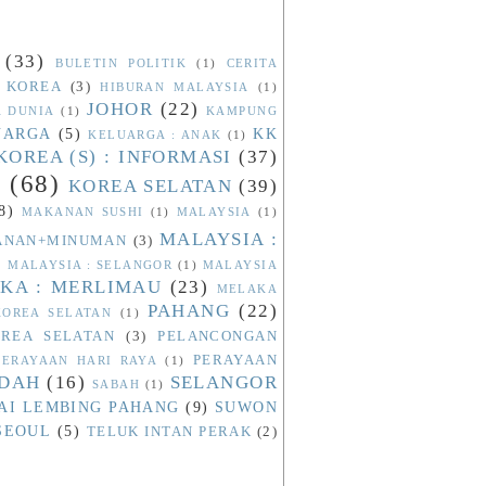
(33)
BULETIN POLITIK
(1)
CERITA
 KOREA
(3)
HIBURAN MALAYSIA
(1)
JOHOR
(22)
A DUNIA
(1)
KAMPUNG
UARGA
(5)
KK
KELUARGA : ANAK
(1)
KOREA (S) : INFORMASI
(37)
N
(68)
KOREA SELATAN
(39)
8)
MAKANAN SUSHI
(1)
MALAYSIA
(1)
MALAYSIA :
KANAN+MINUMAN
(3)
)
MALAYSIA : SELANGOR
(1)
MALAYSIA
KA : MERLIMAU
(23)
MELAKA
PAHANG
(22)
OREA SELATAN
(1)
REA SELATAN
(3)
PELANCONGAN
PERAYAAN
PERAYAAN HARI RAYA
(1)
ADAH
(16)
SELANGOR
SABAH
(1)
AI LEMBING PAHANG
(9)
SUWON
SEOUL
(5)
TELUK INTAN PERAK
(2)