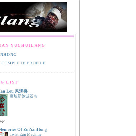
GAN YUCHUILANG
ANHONG
 COMPLETE PROFILE
G LIST
Man Lou 风满楼
麻坡新旅游景点
 ago
Memories Of ZuiYanHong
Twist Egg Machine