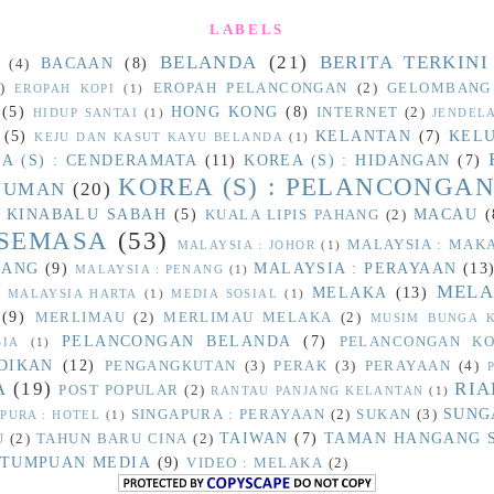
LABELS
BELANDA
(21)
BERITA TERKINI
BACAAN
(8)
(4)
)
EROPAH PELANCONGAN
(2)
GELOMBANG
EROPAH KOPI
(1)
(5)
HONG KONG
(8)
INTERNET
(2)
HIDUP SANTAI
(1)
JENDEL
(5)
KELANTAN
(7)
KEL
KEJU DAN KASUT KAYU BELANDA
(1)
A (S) : CENDERAMATA
(11)
KOREA (S) : HIDANGAN
(7)
KOREA (S) : PELANCONGA
INUMAN
(20)
 KINABALU SABAH
(5)
MACAU
(
KUALA LIPIS PAHANG
(2)
 SEMASA
(53)
MALAYSIA : MA
MALAYSIA : JOHOR
(1)
HANG
(9)
MALAYSIA : PERAYAAN
(13
MALAYSIA : PENANG
(1)
MELA
MELAKA
(13)
)
MALAYSIA HARTA
(1)
MEDIA SOSIAL
(1)
(9)
MERLIMAU
(2)
MERLIMAU MELAKA
(2)
MUSIM BUNGA K
PELANCONGAN BELANDA
(7)
PELANCONGAN KO
SIA
(1)
DIKAN
(12)
PENGANGKUTAN
(3)
PERAK
(3)
PERAYAAN
(4)
A
(19)
RI
POST POPULAR
(2)
RANTAU PANJANG KELANTAN
(1)
SUNG
SINGAPURA : PERAYAAN
(2)
SUKAN
(3)
PURA : HOTEL
(1)
TAIWAN
(7)
TAMAN HANGANG 
U
(2)
TAHUN BARU CINA
(2)
TUMPUAN MEDIA
(9)
VIDEO : MELAKA
(2)