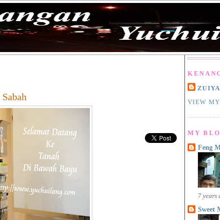
KENAN
ZUIY
n Sabah
VIEW MY
MY BLO
Feng 
7 years
Sweet 