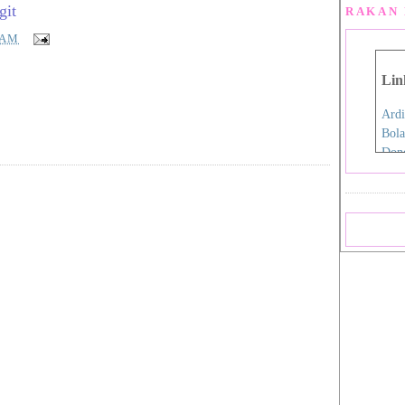
git
RAKAN 
 AM
Lin
Ardi
Bola
Don
Eida
Fen
Film
Hap
Iro
Jdex
Jial
Kani
Nan
Pink
Pink
Rah
Sara