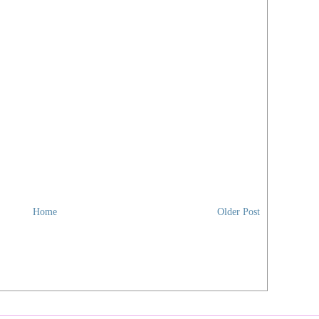
Tang
Virt
Yog
You
zzze
Zui
Med
BM
Beri
Utus
Engl
The 
Home
Older Post
New 
Chin
Chin
Sin 
Gua
Kwo
Nan 