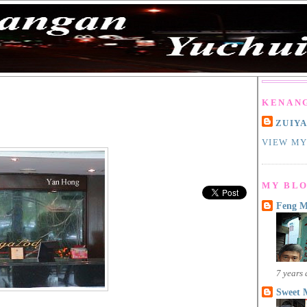
KENAN
ZUIY
VIEW MY
MY BLO
Feng 
7 years
Sweet 