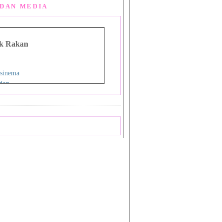
DAN MEDIA
k Rakan
sinema
don
g Man Lou
 Asia
i
nman
ign Studio
ok
priya
a
 Shiba_Sakura 1
 Shiba_Sakura 2
mat Sukamto
pas