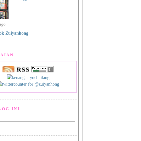
 ago
ok Zuiyanhong
AIAN
LOG INI