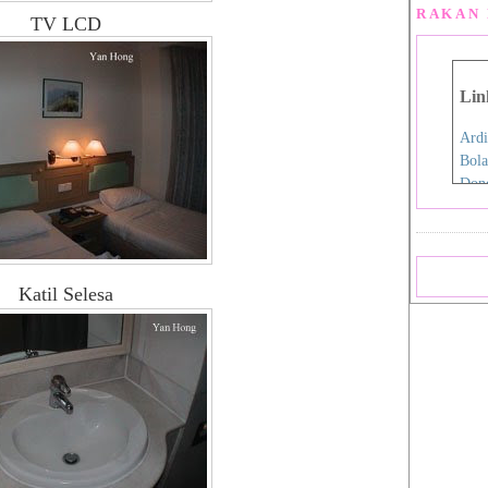
RAKAN 
TV LCD
Lin
Ardi
Bola
Don
Eida
Fen
Film
Hap
Katil Selesa
Iro
Jdex
Jial
Kani
Nan
Pink
Pink
Rah
Sara