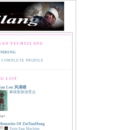
GAN YUCHUILANG
ANHONG
 COMPLETE PROFILE
G LIST
Man Lou 风满楼
麻坡新旅游景点
 ago
Memories Of ZuiYanHong
Twist Egg Machine