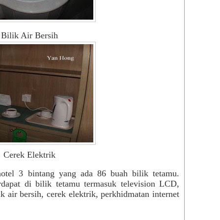
Tang
Virt
Yog
Bilik Air Bersih
You
zzze
Zui
Med
BM
Beri
Utus
Engl
The 
New 
Cerek Elektrik
Chin
Chin
otel 3 bintang yang ada 86 buah bilik tetamu.
Sin 
apat di bilik tetamu termasuk television LCD,
Gua
k air bersih, cerek elektrik, perkhidmatan internet
Kwo
Nan 