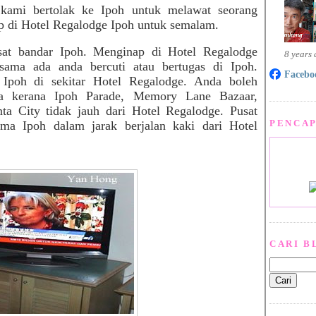
 kami bertolak ke Ipoh untuk melawat seorang
p di Hotel Regalodge Ipoh
untuk semalam
.
sat bandar Ipoh. Menginap di Hotel Regalodge
8 years
sama ada anda bercuti atau bertugas di Ipoh.
Facebo
 Ipoh di sekitar
Hotel
Regalodge. Anda boleh
a kerana Ipoh Parade, Memory Lane Bazaar,
nta
City tidak jauh dari
Hotel
Regalodge. Pusat
PENCAP
ama
Ipoh dalam jarak berjalan kaki dari
Hotel
CARI B