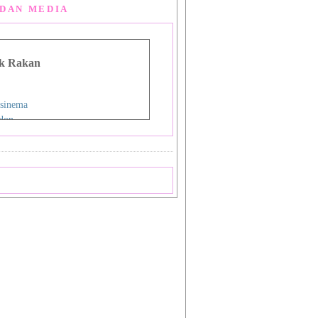
DAN MEDIA
k Rakan
sinema
don
g Man Lou
 Asia
i
nman
ign Studio
ok
priya
a
 Shiba_Sakura 1
 Shiba_Sakura 2
mat Sukamto
pas