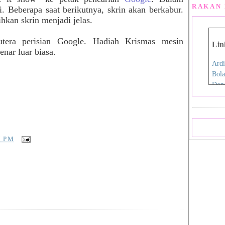
RAKAN 
ji. Beberapa saat berikutnya, skrin akan berkabur.
hkan skrin menjadi jelas.
rutera perisian Google. Hadiah Krismas mesin
Lin
nar luar biasa.
Ardi
Bola
Don
Eida
Fen
Film
Hap
Iro
7 PM
Jdex
Jial
Kani
Nan
Pink
Pink
Rah
Sara