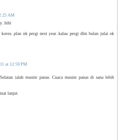
Tang
Virt
 2:25 AM
Yog
y..hihi
You
zzze
 korea..plan nk pergi next year..kalau pergi dlm bulan julai ok
Zui
Med
BM
11 at 12:59 PM
Beri
Utus
 Selatan ialah musim panas. Cuaca musim panas di sana lebih
Engl
The 
mat lanjut.
New 
Chin
Chin
Sin 
Gua
Kwo
Nan 