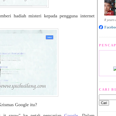
beri hadiah misteri kepada pengguna internet
8 years
Facebo
PENCAP
CARI B
rismas Google itu?
et it snow" ke petak pencarian
Google
. Dalam