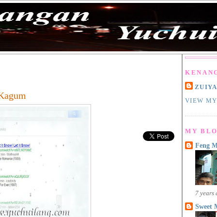
KENAN
ZUIY
 Kagum
VIEW MY
MY BLO
Feng 
7 years
Sweet 