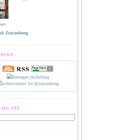
 ago
ok Zuiyanhong
AIAN
LOG INI