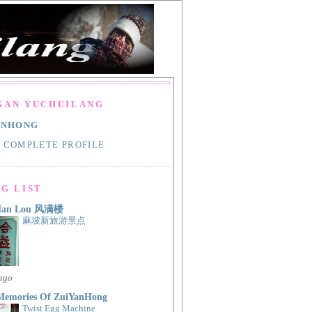
GAN YUCHUILANG
ANHONG
 COMPLETE PROFILE
G LIST
Man Lou 风满楼
麻坡新旅游景点
 ago
Memories Of ZuiYanHong
Twist Egg Machine