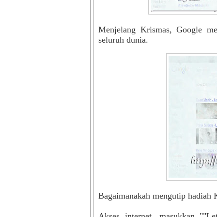
Menjelang Krismas, Google mem
seluruh dunia.
Bagaimanakah mengutip hadiah K
Akses internet, masukkan ""L