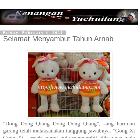
Friday, February 4, 2011
Selamat Menyambut Tahun Arnab
"Dong Dong Qiang Dong Dong Qiang", sang harimau
garang telah melaksanakan tanggung jawabnya. "Gong Xi
Gong Xi", arnab comel pula mengambil alih tugas pada