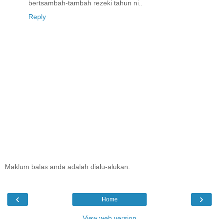
bertsambah-tambah rezeki tahun ni..
Reply
Maklum balas anda adalah dialu-alukan.
‹
›
Home
View web version