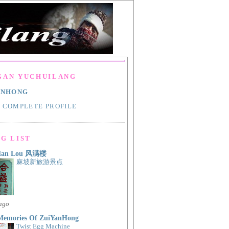
GAN YUCHUILANG
ANHONG
 COMPLETE PROFILE
G LIST
Man Lou 风满楼
麻坡新旅游景点
 ago
Memories Of ZuiYanHong
Twist Egg Machine