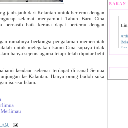
RAKAN 
ng jauh-jauh dari Kelantan untuk bertemu dengan
engucap selamat menyambut Tahun Baru Cina
ya bernasib baik kerana dapat bertemu dengan
Lin
Ardi
gan ramahnya berkongsi pengalaman memerintah
Bola
 adalah untuk melegakan kaum Cina supaya tidak
Don
lam hanya sejenis agama tetapi telah diputar belit
Eida
Fen
Film
ahami keadaan sebenar terdapat di sana! Semua
Hap
kunjungan ke Kalantan. Hanya orang bodoh suka
Iro
an isu-isu Islam.
Jdex
Jial
Kani
u
Nan
rlimua
Pink
 Merlimau
Pink
Rah
8 AM
Sara