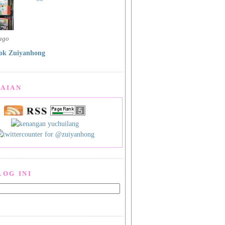
 ago
ok Zuiyanhong
AIAN
LOG INI