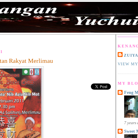
KENAN
11
ZUIY
tan Rakyat Merlimau
VIEW MY
MY BLO
Feng 
7 years
Sweet 