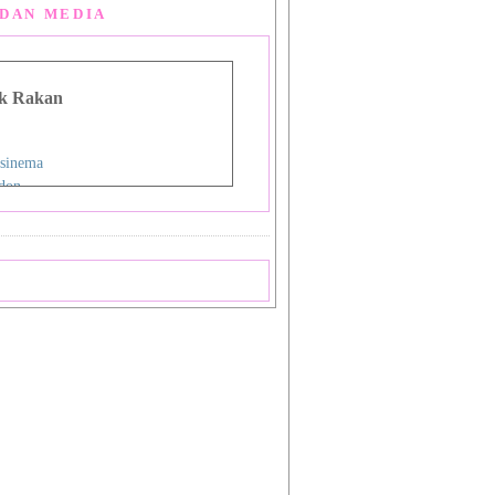
DAN MEDIA
k Rakan
sinema
don
g Man Lou
 Asia
i
nman
ign Studio
ok
priya
a
 Shiba_Sakura 1
 Shiba_Sakura 2
mat Sukamto
pas