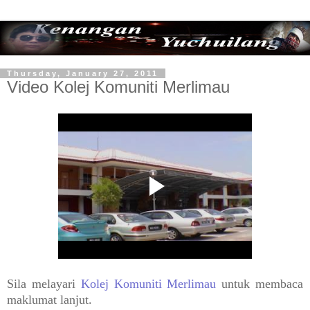
Thursday, January 27, 2011
Video Kolej Komuniti Merlimau
Sila melayari
Kolej Komuniti Merlimau
untuk membaca
maklumat lanjut.