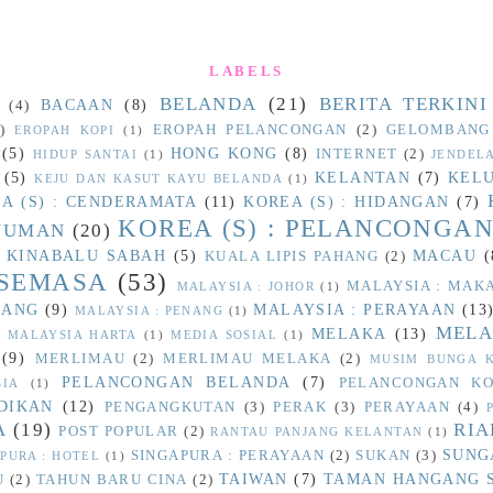
LABELS
BELANDA
(21)
BERITA TERKINI
BACAAN
(8)
(4)
)
EROPAH PELANCONGAN
(2)
GELOMBANG
EROPAH KOPI
(1)
(5)
HONG KONG
(8)
INTERNET
(2)
HIDUP SANTAI
(1)
JENDEL
(5)
KELANTAN
(7)
KEL
KEJU DAN KASUT KAYU BELANDA
(1)
A (S) : CENDERAMATA
(11)
KOREA (S) : HIDANGAN
(7)
KOREA (S) : PELANCONGA
INUMAN
(20)
 KINABALU SABAH
(5)
MACAU
(
KUALA LIPIS PAHANG
(2)
 SEMASA
(53)
MALAYSIA : MA
MALAYSIA : JOHOR
(1)
HANG
(9)
MALAYSIA : PERAYAAN
(13
MALAYSIA : PENANG
(1)
MELA
MELAKA
(13)
)
MALAYSIA HARTA
(1)
MEDIA SOSIAL
(1)
(9)
MERLIMAU
(2)
MERLIMAU MELAKA
(2)
MUSIM BUNGA K
PELANCONGAN BELANDA
(7)
PELANCONGAN KO
SIA
(1)
DIKAN
(12)
PENGANGKUTAN
(3)
PERAK
(3)
PERAYAAN
(4)
A
(19)
RI
POST POPULAR
(2)
RANTAU PANJANG KELANTAN
(1)
SUNG
SINGAPURA : PERAYAAN
(2)
SUKAN
(3)
PURA : HOTEL
(1)
TAIWAN
(7)
TAMAN HANGANG 
U
(2)
TAHUN BARU CINA
(2)