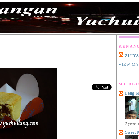
KENAN
ZUIY
VIEW MY
MY BLO
Feng 
7 years
Sweet 