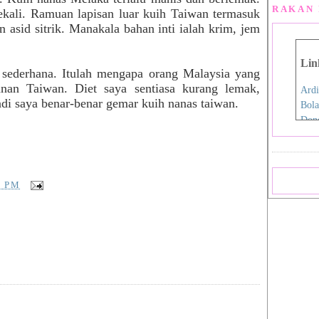
RAKAN 
ekali. Ramuan lapisan luar kuih Taiwan termasuk
an asid sitrik. Manakala bahan inti ialah krim, jem
Lin
sederhana. Itulah mengapa orang Malaysia yang
anan Taiwan. Diet saya sentiasa kurang lemak,
Ardi
di saya benar-benar gemar kuih nanas taiwan.
Bola
Don
Eida
Fen
Film
Hap
9 PM
Iro
Jdex
Jial
Kani
Nan
Pink
Pink
Rah
Sara