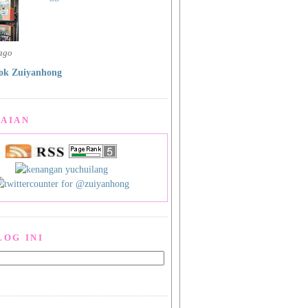
 ago
ok Zuiyanhong
AIAN
LOG INI