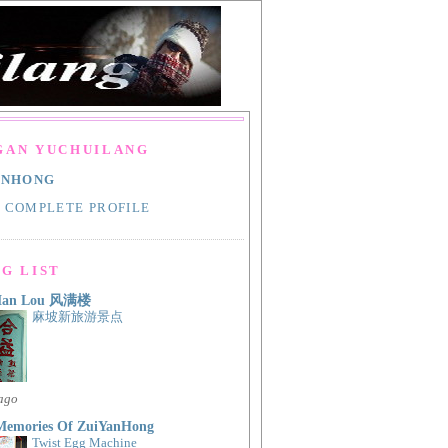
GAN YUCHUILANG
ANHONG
 COMPLETE PROFILE
G LIST
Man Lou 风满楼
麻坡新旅游景点
 ago
Memories Of ZuiYanHong
Twist Egg Machine