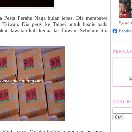
a Pesta Perahu Naga bulan lepas. Dia membawa
8 years
n Taiwan. Dia pergi ke Taipei untuk bisnis pada
akan lawatan kali kedua ke Taiwan. Sebelum itu,
Facebo
PENCAP
CARI B
. Kuih nanas Melaka terlalu manis dan berlemak.