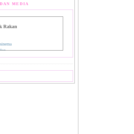
DAN MEDIA
k Rakan
sinema
don
g Man Lou
 Asia
i
nman
ign Studio
ok
priya
a
 Shiba_Sakura 1
 Shiba_Sakura 2
mat Sukamto
pas