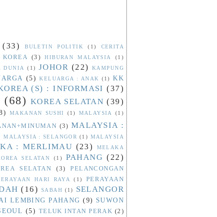
(33)
BULETIN POLITIK
(1)
CERITA
 KOREA
(3)
HIBURAN MALAYSIA
(1)
JOHOR
(22)
A DUNIA
(1)
KAMPUNG
UARGA
(5)
KK
KELUARGA : ANAK
(1)
KOREA (S) : INFORMASI
(37)
N
(68)
KOREA SELATAN
(39)
8)
MAKANAN SUSHI
(1)
MALAYSIA
(1)
MALAYSIA :
KANAN+MINUMAN
(3)
)
MALAYSIA : SELANGOR
(1)
MALAYSIA
KA : MERLIMAU
(23)
MELAKA
PAHANG
(22)
OREA SELATAN
(1)
REA SELATAN
(3)
PELANCONGAN
PERAYAAN
PERAYAAN HARI RAYA
(1)
ADAH
(16)
SELANGOR
SABAH
(1)
AI LEMBING PAHANG
(9)
SUWON
SEOUL
(5)
TELUK INTAN PERAK
(2)