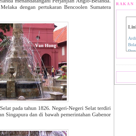
elanda menandatangani Perjanjian Anglo-Belanda.
RAKAN 
 Melaka dengan pertukaran Bencoolen Sumatera
Lin
Ardi
Bola
Don
Eida
Fen
Film
Hap
Iro
Jdex
Jial
Kani
elat pada tahun 1826. Negeri-Negeri Selat terdiri
Nan
dan Singapura dan di bawah pemerintahan Gabenor
Pink
Pink
Rah
Sara