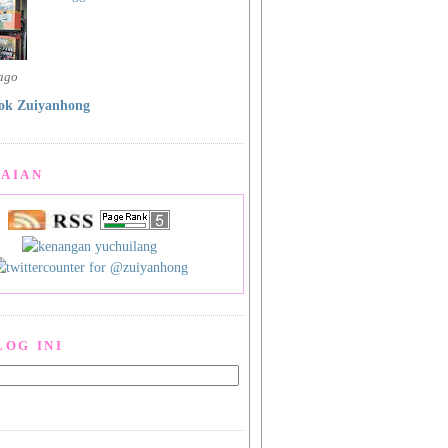
 ago
ok Zuiyanhong
AIAN
LOG INI