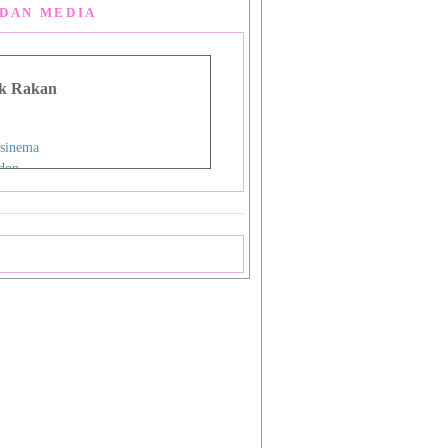
DAN MEDIA
k Rakan
sinema
don
g Man Lou
 Asia
i
nman
ign Studio
ok
priya
a
 Shiba_Sakura 1
 Shiba_Sakura 2
mat Sukamto
pas