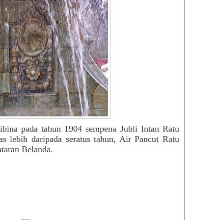
Tang
Virt
Yog
You
zzze
Zui
Med
BM
Beri
Utus
Engl
dibina pada tahun 1904 sempena Jubli Intan Ratu
The 
s lebih daripada seratus tahun, Air Pancut Ratu
New 
ataran Belanda.
Chin
Chin
Sin 
Gua
Kwo
Nan 