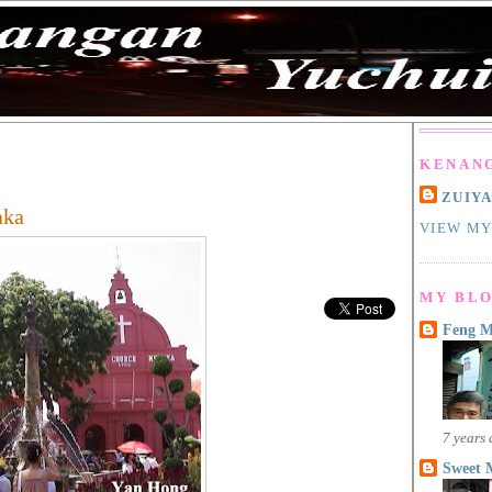
KENAN
ZUIY
aka
VIEW MY
MY BLO
Feng 
7 years
Sweet 