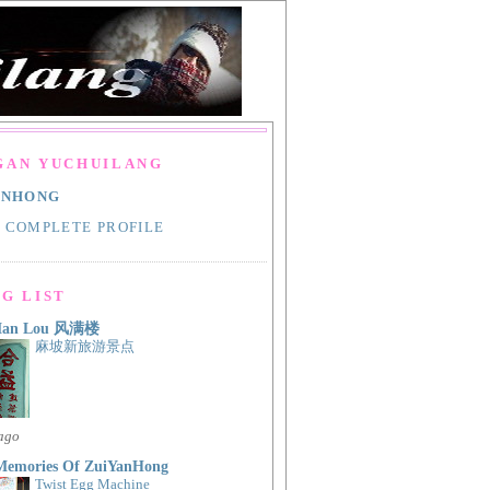
GAN YUCHUILANG
ANHONG
 COMPLETE PROFILE
G LIST
Man Lou 风满楼
麻坡新旅游景点
 ago
Memories Of ZuiYanHong
Twist Egg Machine