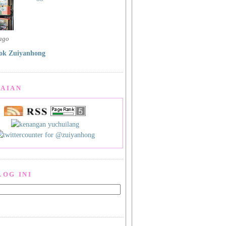
 ago
ok Zuiyanhong
AIAN
LOG INI