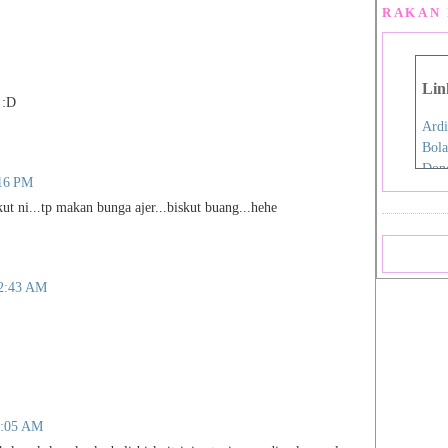
RAKAN 
Lin
 :D
Ardi
Bola
Don
:16 PM
Eida
t ni...tp makan bunga ajer...biskut buang...hehe
Fen
Film
Hap
Iro
12:43 AM
Jdex
Jial
Kani
Nan
Pink
Pink
Rah
0:05 AM
Sara