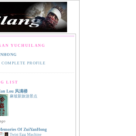
GAN YUCHUILANG
ANHONG
 COMPLETE PROFILE
G LIST
Man Lou 风满楼
麻坡新旅游景点
 ago
Memories Of ZuiYanHong
Twist Egg Machine