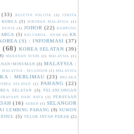
(33)
BULETIN POLITIK
(1)
CERITA
 KOREA
(3)
HIBURAN MALAYSIA
(1)
JOHOR
(22)
A DUNIA
(1)
KAMPUNG
UARGA
(5)
KK
KELUARGA : ANAK
(1)
KOREA (S) : INFORMASI
(37)
N
(68)
KOREA SELATAN
(39)
8)
MAKANAN SUSHI
(1)
MALAYSIA
(1)
MALAYSIA :
KANAN+MINUMAN
(3)
)
MALAYSIA : SELANGOR
(1)
MALAYSIA
KA : MERLIMAU
(23)
MELAKA
PAHANG
(22)
OREA SELATAN
(1)
REA SELATAN
(3)
PELANCONGAN
PERAYAAN
PERAYAAN HARI RAYA
(1)
ADAH
(16)
SELANGOR
SABAH
(1)
AI LEMBING PAHANG
(9)
SUWON
SEOUL
(5)
TELUK INTAN PERAK
(2)