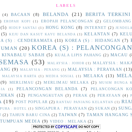
LABELS
BELANDA
(21)
BERITA TERKINI
BACAAN
(8)
(4)
)
EROPAH PELANCONGAN
(2)
GELOMBANG
EROPAH KOPI
(1)
(5)
HONG KONG
(8)
INTERNET
(2)
HIDUP SANTAI
(1)
JENDEL
(5)
KELANTAN
(7)
KEL
KEJU DAN KASUT KAYU BELANDA
(1)
A (S) : CENDERAMATA
(11)
KOREA (S) : HIDANGAN
(7)
KOREA (S) : PELANCONGA
INUMAN
(20)
 KINABALU SABAH
(5)
MACAU
(
KUALA LIPIS PAHANG
(2)
 SEMASA
(53)
MALAYSIA : MA
MALAYSIA : JOHOR
(1)
HANG
(9)
MALAYSIA : PERAYAAN
(13
MALAYSIA : PENANG
(1)
MELA
MELAKA
(13)
)
MALAYSIA HARTA
(1)
MEDIA SOSIAL
(1)
(9)
MERLIMAU
(2)
MERLIMAU MELAKA
(2)
MUSIM BUNGA K
PELANCONGAN BELANDA
(7)
PELANCONGAN KO
SIA
(1)
DIKAN
(12)
PENGANGKUTAN
(3)
PERAK
(3)
PERAYAAN
(4)
A
(19)
RI
POST POPULAR
(2)
RANTAU PANJANG KELANTAN
(1)
SUNG
SINGAPURA : PERAYAAN
(2)
SUKAN
(3)
PURA : HOTEL
(1)
TAIWAN
(7)
TAMAN HANGANG 
U
(2)
TAHUN BARU CINA
(2)
TUMPUAN MEDIA
(9)
VIDEO : MELAKA
(2)