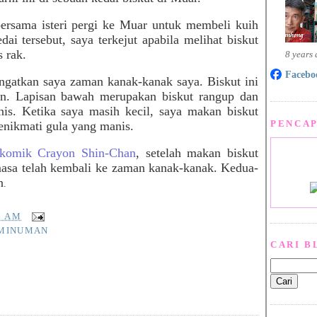
ersama isteri pergi ke Muar untuk membeli kuih
i tersebut, saya terkejut apabila melihat biskut
s rak.
8 years
Facebo
ngatkan saya zaman kanak-kanak saya. Biskut ini
an. Lapisan bawah merupakan biskut rangup dan
nis. Ketika saya masih kecil, saya makan biskut
PENCAP
enikmati gula yang manis.
komik Crayon Shin-Chan
, setelah makan biskut
masa telah kembali ke zaman kanak-kanak.
Kedua-
n
.
0 AM
+MINUMAN
CARI B