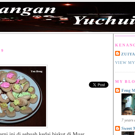
KENAN
09
ZUIY
VIEW MY
MY BLO
Feng 
7 years
Sweet 
ni ini di sebuah kedai biskut di Muar.