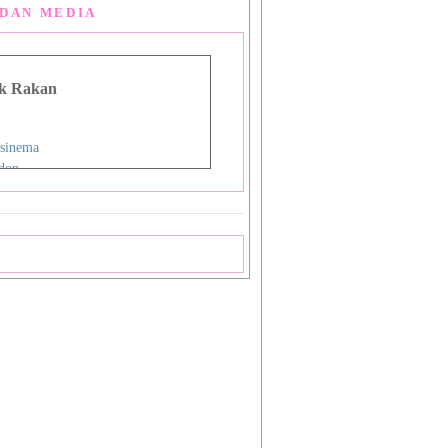
DAN MEDIA
k Rakan
sinema
don
g Man Lou
 Asia
i
nman
ign Studio
ok
priya
a
 Shiba_Sakura 1
 Shiba_Sakura 2
mat Sukamto
pas