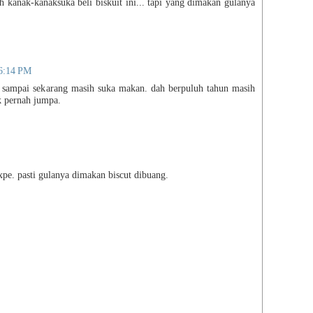
h kanak-kanaksuka beli biskuit ini... tapi yang dimakan gulanya
Tang
Virt
Yog
You
zzze
 6:14 PM
Zui
e. sampai sekarang masih suka makan. dah berpuluh tahun masih
k pernah jumpa.
Med
BM
Beri
Utus
xpe. pasti gulanya dimakan biscut dibuang.
Engl
The 
New 
Chin
Chin
Sin 
Gua
Kwo
Nan 